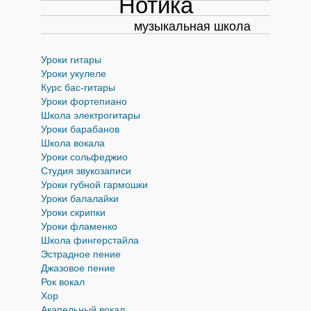
Нотика
музыкальная школа
Уроки гитары
Уроки укулеле
Курс бас-гитары
Уроки фортепиано
Школа электрогитары
Уроки барабанов
Школа вокала
Уроки cольфеджио
Студия звукозаписи
Уроки губной гармошки
Уроки балалайки
Уроки скрипки
Уроки фламенко
Школа фингерстайла
Эстрадное пение
Джазовое пение
Рок вокал
Хор
Акапельный вокал