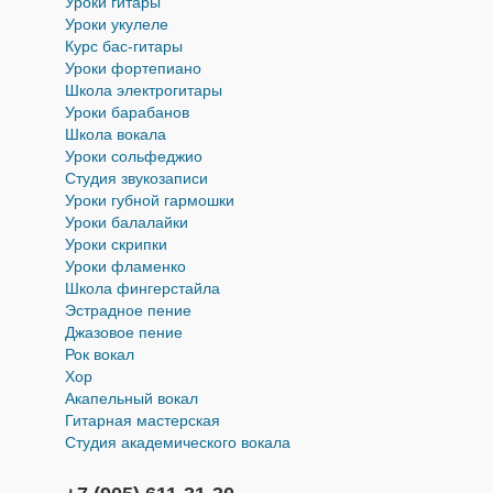
Уроки гитары
Уроки укулеле
Курс бас-гитары
Уроки фортепиано
Школа электрогитары
Уроки барабанов
Школа вокала
Уроки cольфеджио
Студия звукозаписи
Уроки губной гармошки
Уроки балалайки
Уроки скрипки
Уроки фламенко
Школа фингерстайла
Эстрадное пение
Джазовое пение
Рок вокал
Хор
Акапельный вокал
Гитарная мастерская
Студия академического вокала