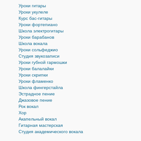
Уроки гитары
Уроки укулеле
Курс бас-гитары
Уроки фортепиано
Школа электрогитары
Уроки барабанов
Школа вокала
Уроки cольфеджио
Студия звукозаписи
Уроки губной гармошки
Уроки балалайки
Уроки скрипки
Уроки фламенко
Школа фингерстайла
Эстрадное пение
Джазовое пение
Рок вокал
Хор
Акапельный вокал
Гитарная мастерская
Студия академического вокала