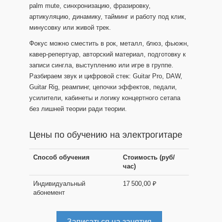
palm mute, синхронизацию, фразировку,
артикуляцию, динамику, тайминг и работу под клик,
минусовку или живой трек.
Фокус можно сместить в рок, металл, блюз, фьюжн,
кавер-репертуар, авторский материал, подготовку к
записи сингла, выступлению или игре в группе.
Разбираем звук и цифровой стек: Guitar Pro, DAW,
Guitar Rig, реампинг, цепочки эффектов, педали,
усилители, кабинеты и логику концертного сетапа
без лишней теории ради теории.
Цены по обучению на электрогитаре
Способ обучения
Стоимость (руб/
час)
Индивидуальный
17 500,00 ₽
абонемент
Записаться на занятия